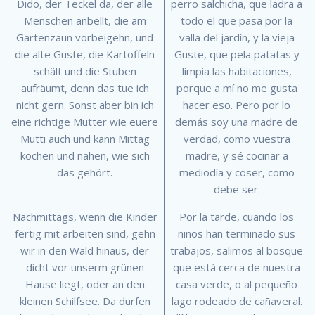
Dido, der Teckel da, der alle
perro salchicha, que ladra a
Menschen anbellt, die am
todo el que pasa por la
Gartenzaun vorbeigehn, und
valla del jardín, y la vieja
die alte Guste, die Kartoffeln
Guste, que pela patatas y
schält und die Stuben
limpia las habitaciones,
aufräumt, denn das tue ich
porque a mí no me gusta
nicht gern. Sonst aber bin ich
hacer eso. Pero por lo
eine richtige Mutter wie euere
demás soy una madre de
Mutti auch und kann Mittag
verdad, como vuestra
kochen und nähen, wie sich
madre, y sé cocinar a
das gehört.
mediodía y coser, como
debe ser.
Nachmittags, wenn die Kinder
Por la tarde, cuando los
fertig mit arbeiten sind, gehn
niños han terminado sus
wir in den Wald hinaus, der
trabajos, salimos al bosque
dicht vor unserm grünen
que está cerca de nuestra
Hause liegt, oder an den
casa verde, o al pequeño
kleinen Schilfsee. Da dürfen
lago rodeado de cañaveral.