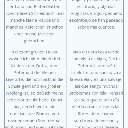
er Laub und Blütenblätter
escritorio; y algunas
über meinen Schreibtisch; und
oruguitas y algún pequeño
manche kleine Raupe und
escarabajo se han paseado
manches Käferchen ist schon
sobre mis cuentos.
über meine Märchen
gekrochen.
In diesem grünen Hause
Vivo en esta casa verde
wohne ich mit meinen drei
con mis tres hijos, Detta,
Kindern, der Detta, dem
Peter y la pequeña
Peter und der kleinen
Liselotte, que aún no va a
Liselotte, die noch nicht in die
la escuela y es una salvaje,
Schule geht und ein großer
así que tengo muchos
Wildfang ist, so daß ich meine
problemas con ella. Pensad
liebe Not mit ihr habe. Denkt
tan solo que el otro día
nur, neulich wollte sie
quería arrancar todas las
durchaus die Blumen von
flores de mi nuevo
meinem neuen Sommerhut
sombrero de verano; y
abpflücken; und weil ich ihr das
como no podía dejarla