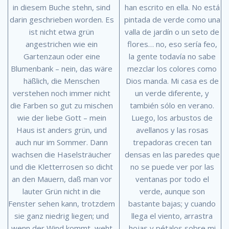
in diesem Buche stehn, sind
han escrito en ella. No está
darin geschrieben worden. Es
pintada de verde como una
ist nicht etwa grün
valla de jardín o un seto de
angestrichen wie ein
flores… no, eso sería feo,
Gartenzaun oder eine
la gente todavía no sabe
Blumenbank – nein, das wäre
mezclar los colores como
häßlich, die Menschen
Dios manda. Mi casa es de
verstehen noch immer nicht
un verde diferente, y
die Farben so gut zu mischen
también sólo en verano.
wie der liebe Gott – mein
Luego, los arbustos de
Haus ist anders grün, und
avellanos y las rosas
auch nur im Sommer. Dann
trepadoras crecen tan
wachsen die Haselsträucher
densas en las paredes que
und die Kletterrosen so dicht
no se puede ver por las
an den Mauern, daß man vor
ventanas por todo el
lauter Grün nicht in die
verde, aunque son
Fenster sehen kann, trotzdem
bastante bajas; y cuando
sie ganz niedrig liegen; und
llega el viento, arrastra
wenn der Wind kommt, weht
hojas y pétalos sobre mi