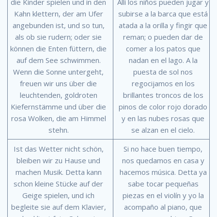
die Kinder spielen und in den
Allí los niños pueden jugar y
Kahn klettern, der am Ufer
subirse a la barca que está
angebunden ist, und so tun,
atada a la orilla y fingir que
als ob sie rudern; oder sie
reman; o pueden dar de
können die Enten füttern, die
comer a los patos que
auf dem See schwimmen.
nadan en el lago. A la
Wenn die Sonne untergeht,
puesta de sol nos
freuen wir uns über die
regocijamos en los
leuchtenden, goldroten
brillantes troncos de los
Kiefernstämme und über die
pinos de color rojo dorado
rosa Wolken, die am Himmel
y en las nubes rosas que
stehn.
se alzan en el cielo.
Ist das Wetter nicht schön,
Si no hace buen tiempo,
bleiben wir zu Hause und
nos quedamos en casa y
machen Musik. Detta kann
hacemos música. Detta ya
schon kleine Stücke auf der
sabe tocar pequeñas
Geige spielen, und ich
piezas en el violín y yo la
begleite sie auf dem Klavier,
acompaño al piano, que