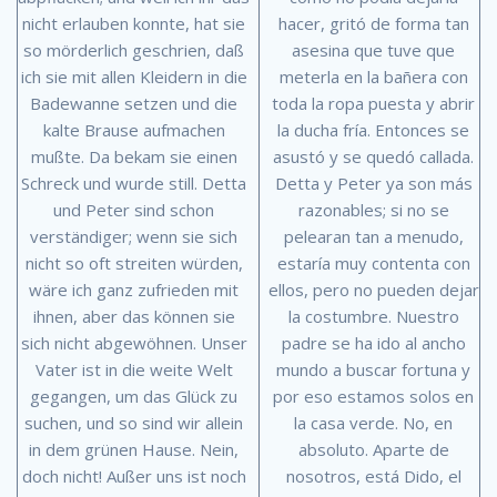
nicht erlauben konnte, hat sie
hacer, gritó de forma tan
so mörderlich geschrien, daß
asesina que tuve que
ich sie mit allen Kleidern in die
meterla en la bañera con
Badewanne setzen und die
toda la ropa puesta y abrir
kalte Brause aufmachen
la ducha fría. Entonces se
mußte. Da bekam sie einen
asustó y se quedó callada.
Schreck und wurde still. Detta
Detta y Peter ya son más
und Peter sind schon
razonables; si no se
verständiger; wenn sie sich
pelearan tan a menudo,
nicht so oft streiten würden,
estaría muy contenta con
wäre ich ganz zufrieden mit
ellos, pero no pueden dejar
ihnen, aber das können sie
la costumbre. Nuestro
sich nicht abgewöhnen. Unser
padre se ha ido al ancho
Vater ist in die weite Welt
mundo a buscar fortuna y
gegangen, um das Glück zu
por eso estamos solos en
suchen, und so sind wir allein
la casa verde. No, en
in dem grünen Hause. Nein,
absoluto. Aparte de
doch nicht! Außer uns ist noch
nosotros, está Dido, el