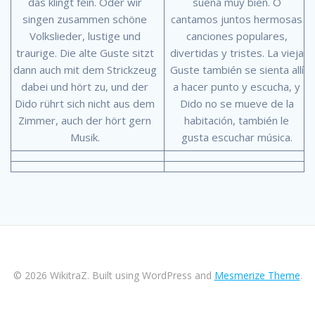
das klingt fein. Oder wir
suena muy bien. O
singen zusammen schöne
cantamos juntos hermosas
Volkslieder, lustige und
canciones populares,
traurige. Die alte Guste sitzt
divertidas y tristes. La vieja
dann auch mit dem Strickzeug
Guste también se sienta allí
dabei und hört zu, und der
a hacer punto y escucha, y
Dido rührt sich nicht aus dem
Dido no se mueve de la
Zimmer, auch der hört gern
habitación, también le
Musik.
gusta escuchar música.
© 2026 WikitraZ. Built using WordPress and
Mesmerize Theme
.